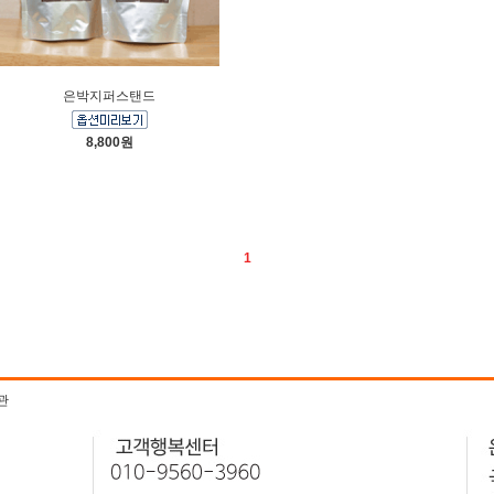
은박지퍼스탠드
8,800원
1
관