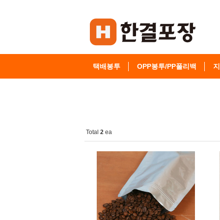
택배봉투
OPP봉투/PP폴리백
지
고객센터
Total
2
ea