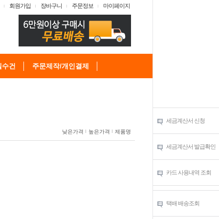
회원가입
장바구니
주문정보
마이페이지
텔수건
주문제작/개인결제
세금계산서 신청
낮은가격
높은가격
제품명
세금계산서 발급확인
카드 사용내역 조회
택배 배송조회