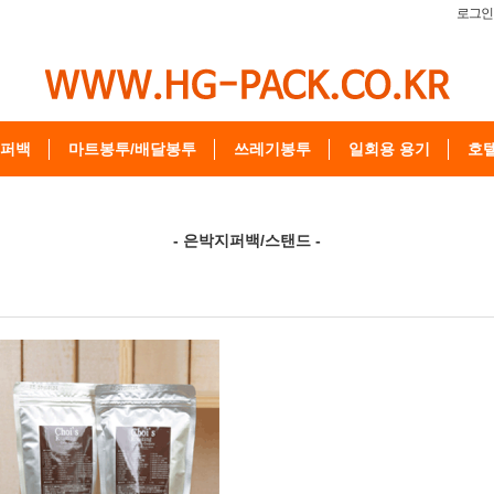
로그인
퍼백
마트봉투/배달봉투
쓰레기봉투
일회용 용기
호
- 은박지퍼백/스탠드 -