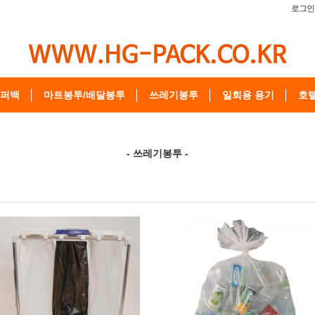
로그인
퍼백
마트봉투/배달봉투
쓰레기봉투
일회용 용기
호
- 쓰레기봉투 -