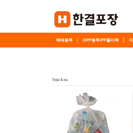
택배봉투
OPP봉투/PP폴리백
지
고객센터
Total
3
ea