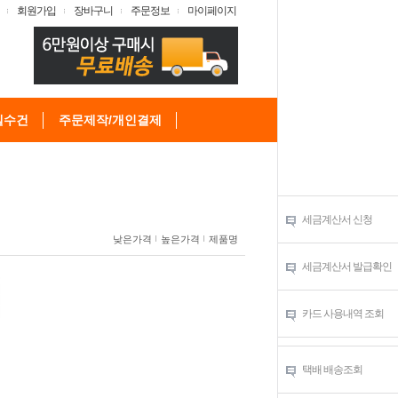
회원가입
장바구니
주문정보
마이페이지
텔수건
주문제작/개인결제
세금계산서 신청
낮은가격
높은가격
제품명
세금계산서 발급확인
카드 사용내역 조회
택배 배송조회