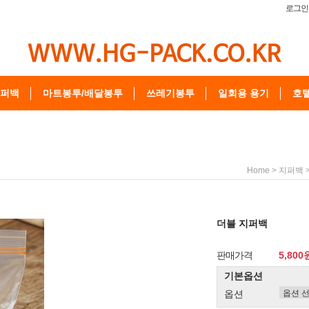
로그인
퍼백
마트봉투/배달봉투
쓰레기봉투
일회용 용기
호
>
Home
지퍼백
더블 지퍼백
판매가격
5,800
기본옵션
옵션