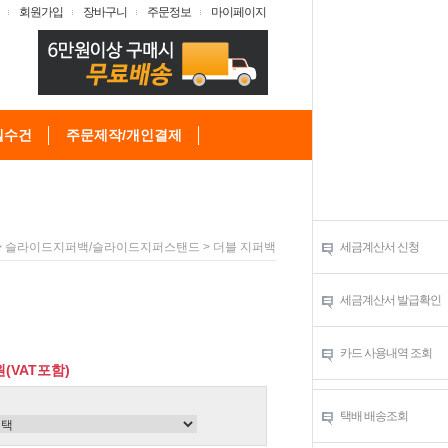
회원가입
장바구니
주문정보
마이페이지
텔수건
주문제작/개인결제
>
> 더블 지퍼백
세금계산서 신청
슬라이드지퍼백/슬라이드지퍼스탠드
세금계산서 발급확인
카드 사용내역 조회
원(VAT포함)
택배 배송조회