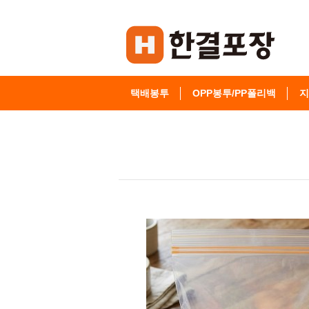
택배봉투
OPP봉투/PP폴리백
지
고객센터