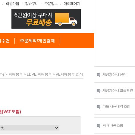
회원가입
장바구니
주문정보
마이페이지
텔수건
주문제작/개인결제
>
>
> PE택배봉투 회색
세금계산서 신청
me
택배봉투
LDPE 택배봉투
세금계산서 발급확인
카드 사용내역 조회
원(VAT포함)
택배 배송조회