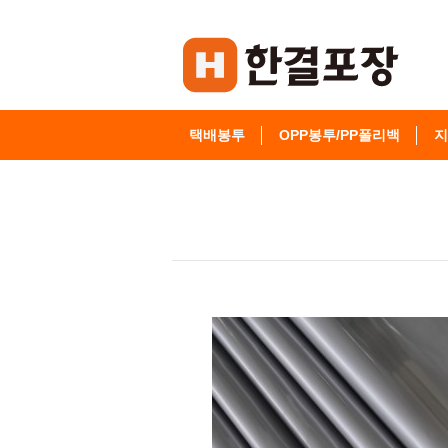
택배봉투
OPP봉투/PP폴리백
지
고객센터