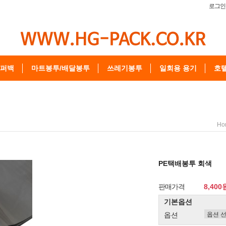
로그인
퍼백
마트봉투/배달봉투
쓰레기봉투
일회용 용기
호
Ho
PE택배봉투 회색
판매가격
8,400
기본옵션
옵션