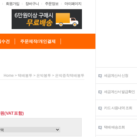
회원가입
장바구니
주문정보
마이페이지
텔수건
주문제작/개인결제
>
>
> 은박증착택배봉투
세금계산서 신청
Home
택배봉투
은박봉투
세금계산서 발급확인
카드 사용내역 조회
0원(VAT포함)
택배 배송조회