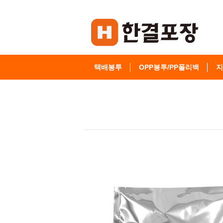
택배봉투
OPP봉투/PP폴리백
지
고객센터