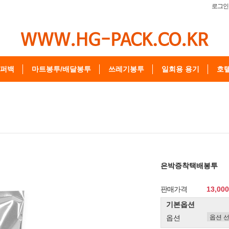
로그인
퍼백
마트봉투/배달봉투
쓰레기봉투
일회용 용기
호
은박증착택배봉투
판매가격
13,00
기본옵션
옵션