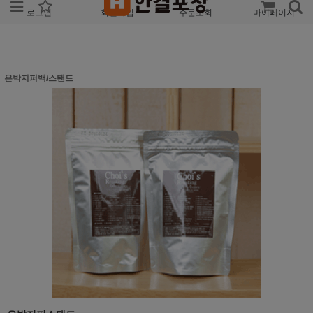
로그인
회원가입
주문조회
마이페이지
은박지퍼백/스탠드