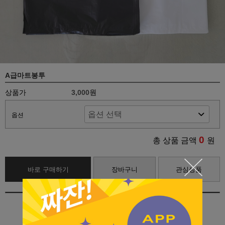
A급마트봉투
상품가
3,000원
옵션
0
총 상품 금액
원
바로 구매하기
장바구니
관심상품