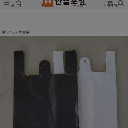
로그인
회원가입
주문조회
마이페이지
일반/A급마트봉투