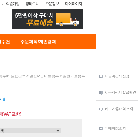
회원가입
장바구니
주문정보
마이페이지
텔수건
주문제작/개인결제
>
> 일반마트봉투
세금계산서 신청
봉투/비닐쇼핑백
일반/A급마트봉투
세금계산서 발급확인
카드 사용내역 조회
원(VAT포함)
택배 배송조회