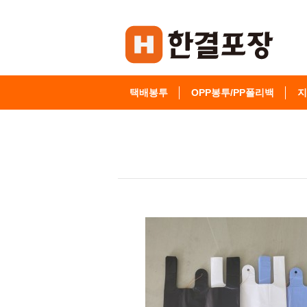
택배봉투
OPP봉투/PP폴리백
지
고객센터