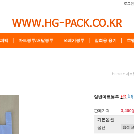
로그인
퍼백
마트봉투/배달봉투
쓰레기봉투
일회용 용기
호
>
Home
마트
일반마트봉투
판매가격
3,400
기본옵션
옵션