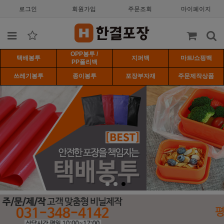
로그인
회원가입
주문조회
마이페이지
OPP봉투 /
택배봉투
지퍼백
마트/쇼핑백
PP폴리백
쓰레기봉투
종이봉투
포장부자재
주문제작상품