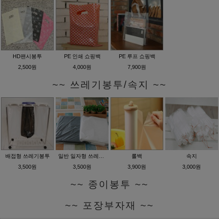
HD팬시봉투
PE 인쇄 쇼핑백
PE 루프 쇼핑백
2,500원
4,000원
7,900원
~~ 쓰레기봉투/속지 ~~
배접형 쓰레기봉투
일반 일자형 쓰레기봉투
롤백
속지
3,500원
3,500원
3,900원
3,000원
~~ 종이봉투 ~~
~~ 포장부자재 ~~