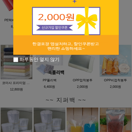
PE택배봉투 핑크
PE택배봉투 소라
은박증착택배봉투
8,400원
8,400원
13,000원
~~ OPP봉투/PP폴리백 ~~
하루동안 열지 않기
PP폴리백
OPP접착봉투
OPP비접착봉투
코마사 프리미엄 수건
6,400원
2,000원
2,000원
12,800원
~~ 지퍼백 ~~