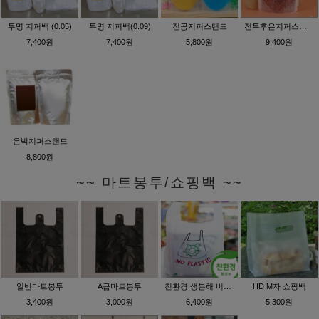
투명 지퍼백 (0.05)
투명 지퍼백(0.09)
진공지퍼스탠드
전투후은지퍼스탠드
7,400원
7,400원
5,800원
9,400원
은박지퍼스탠드
8,800원
~~ 마트봉투/쇼핑백 ~~
일반마트봉투
A급마트봉투
친환경 생분해 비닐봉투
HD M자 쇼핑백
3,400원
3,000원
6,400원
5,300원