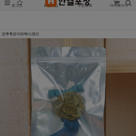
로그인
회원가입
주문조회
마이페이지
전투후은지퍼백/스탠드