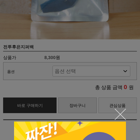
전투후은지퍼백
상품가
8,300원
옵션
0
총 상품 금액
원
바로 구매하기
장바구니
관심상품