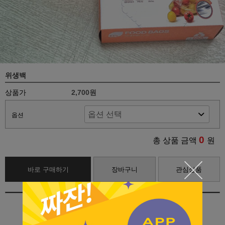
위생백
상품가
2,700원
옵션
0
총 상품 금액
원
바로 구매하기
장바구니
관심상품