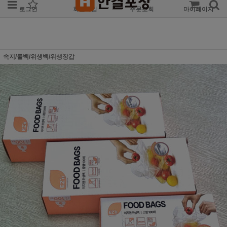
로그인
회원가입
주문조회
마이페이지
속지/롤백/위생백/위생장갑