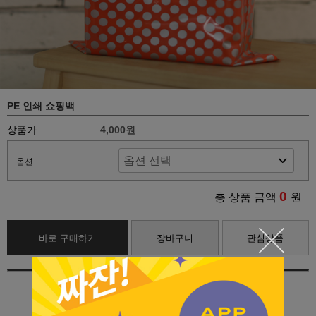
PE 인쇄 쇼핑백
상품가
4,000원
옵션
0
총 상품 금액
원
바로 구매하기
장바구니
관심상품