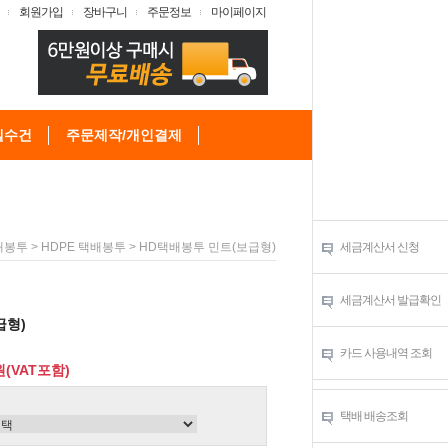
회원가입
장바구니
주문정보
마이페이지
텔수건
주문제작/개인결제
>
> HD택배봉투 민트(보급형)
세금계산서 신청
배봉투
HDPE 택배봉투
세금계산서 발급확인
급형)
카드 사용내역 조회
원(VAT포함)
택배 배송조회