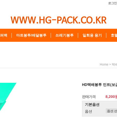
로그인
퍼백
마트봉투/배달봉투
쓰레기봉투
일회용 용기
호
>
Home
택
HD택배봉투 민트(보
판매가격
8,200
기본옵션
옵션