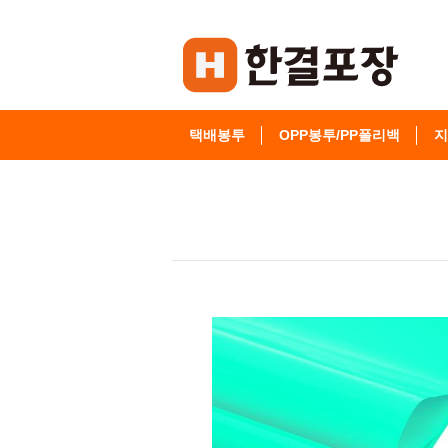
택배봉투
OPP봉투/PP폴리백
지
고객센터