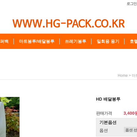
로그인
퍼백
마트봉투/배달봉투
쓰레기봉투
일회용 용기
호
>
Home
마
HD 배달봉투
판매가격
3,400
기본옵션
옵션