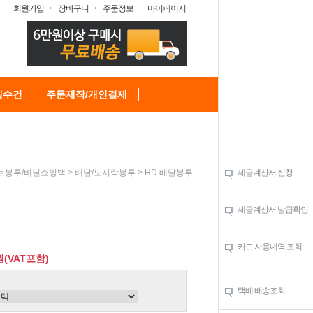
회원가입
장바구니
주문정보
마이페이지
텔수건
주문제작/개인결제
>
> HD 배달봉투
세금계산서 신청
트봉투/비닐쇼핑백
배달/도시락봉투
세금계산서 발급확인
카드 사용내역 조회
원(VAT포함)
택배 배송조회