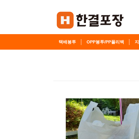
택배봉투
OPP봉투/PP폴리백
지
고객센터