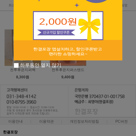
최신순
낮은가격
높은가격
판매순위
상품명
하루동안 열지 않기
전투후은지퍼백
전투후은지퍼스탠드
8,300원
9,400원
이용안내
이용약관
개인정보처리방침
PC버전
한결포장