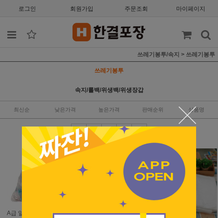
로그인
회원가입
주문조회
마이페이지
쓰레기봉투/속지
>
쓰레기봉투
쓰레기봉투
속지/롤백/위생백/위생장갑
최신순
낮은가격
높은가격
판매순위
상품명
A급 일자형 쓰레기봉투
배접형 쓰레기봉투