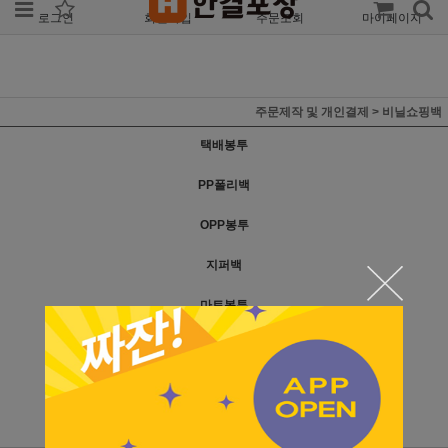
로그인
회원가입
주문조회
마이페이지
주문제작 및 개인결제
>
비닐쇼핑백
택배봉투
PP폴리백
OPP봉투
지퍼백
마트봉투
비닐쇼핑백
쓰레기봉투
개인결제