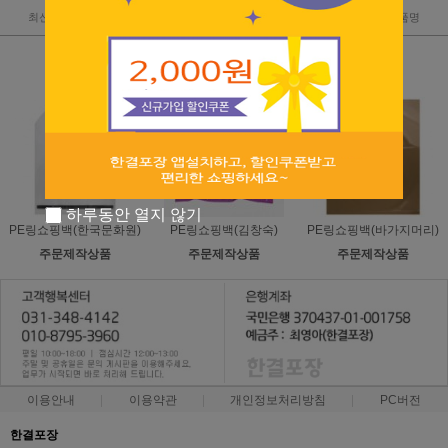
최신순
낮은가격
높은가격
판매순위
상품명
하루동안 열지 않기
PE링쇼핑백(한국문화원)
PE링쇼핑백(김창숙)
PE링쇼핑백(바가지머리)
주문제작상품
주문제작상품
주문제작상품
이용안내
이용약관
개인정보처리방침
PC버전
한결포장