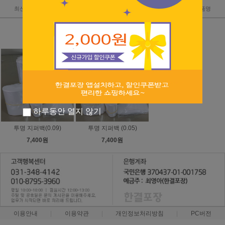
최신순
낮은가격
높은가격
판매순위
상품명
하루동안 열지 않기
투명 지퍼백(0.09)
투명 지퍼백 (0.05)
7,400원
7,400원
이용안내
이용약관
개인정보처리방침
PC버전