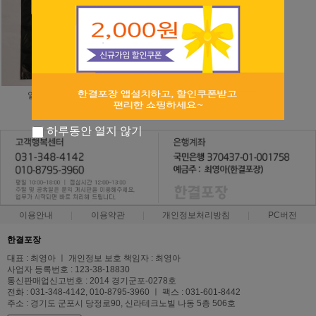
일반마트봉투
A급마트봉투
3,400원
3,000원
하루동안 열지 않기
이용안내
이용약관
개인정보처리방침
PC버전
한결포장
대표 : 최영아 ㅣ 개인정보 보호 책임자 : 최영아
사업자 등록번호 : 123-38-18830
통신판매업신고번호 : 2014 경기군포-0278호
전화 : 031-348-4142, 010-8795-3960 ㅣ 팩스 : 031-601-8442
주소 : 경기도 군포시 당정로90, 신라테크노빌 나동 5층 506호