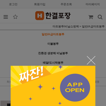
로그인
회원가입
주문조회
마이페이지
마트봉투/비닐쇼핑백
>
일반/A급마트봉투
일반/A급마트봉투
이불봉투
친환경 생분해 비닐봉투
배달/도시락봉투
비닐쇼핑백
최신순
낮은가격
높은가격
판매순위
상품명