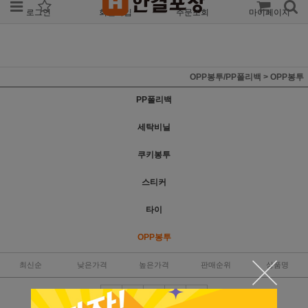
로그인
회원가입
주문조회
마이페이지
OPP봉투/PP폴리백
>
OPP봉투
PP폴리백
세탁비닐
쿠키봉투
스티커
타이
OPP봉투
최신순
낮은가격
높은가격
판매순위
상품명